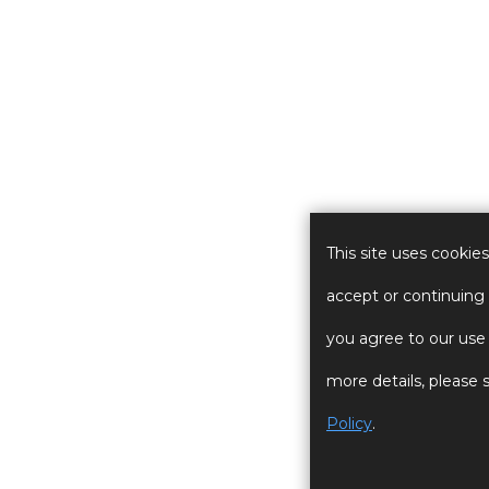
This site uses cookies
accept or continuing t
you agree to our use 
more details, please
Policy
.