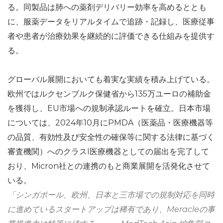
る。同製品は肺への薬剤デリバリー効率を高めるととも
に、服薬データをリアルタイムで追跡・記録し、医療従事
者や患者が治療効果を継続的に評価できる仕組みを提供す
る。
グローバル展開においても着実な実績を積み上げている。
欧州ではルクセンブルク保健省から135万ユーロの補助金
を獲得し、EU市場への規制承認ルートを確立。日本市場
については、2024年10月にPMDA（医薬品・医療機器等
の品質、有効性及び安全性の確保等に関する法律に基づく
審査機関）へのクラスI医療機器としての届出を完了して
おり、Micron社との連携のもと商業展開を活発化させて
いる。
「シンガポール、欧州、日本と三市場での規制対応を同時
に進めているスタートアップは稀有であり、Meracleの事