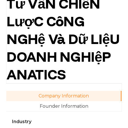
Tư VấN CHIếN
LượC CôNG
NGHệ Và Dữ LIệU
DOANH NGHIệP
ANATICS
Company Information
Founder Information
Industry